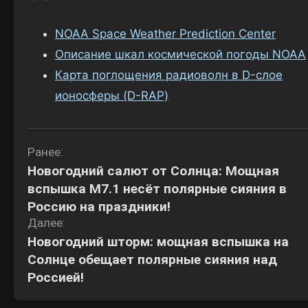
NOAA Space Weather Prediction Center
Описание шкал космической погоды NOAA
Карта поглощения радиоволн в D-слое
ионосферы (D-RAP)
Навигация
Ранее:
Новогодний салют от Солнца: Мощная
по
вспышка М7.1 несёт полярные сияния в
записям
Россию на праздники!
Далее:
Новогодний шторм: мощная вспышка на
Солнце обещает полярные сияния над
Россией!