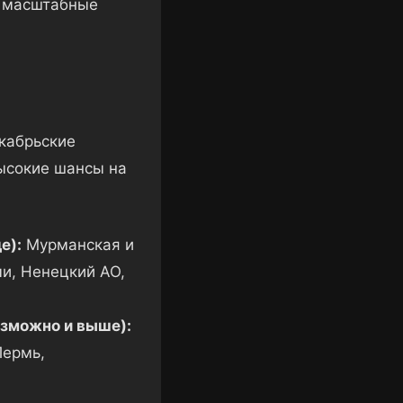
, масштабные
кабрьские
ысокие шансы на
е):
Мурманская и
и, Ненецкий АО,
озможно и выше):
Пермь,