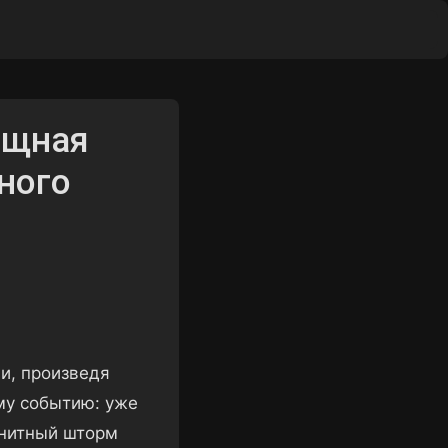
ы
ощная
ного
и, произведя
му событию: уже
гнитный шторм