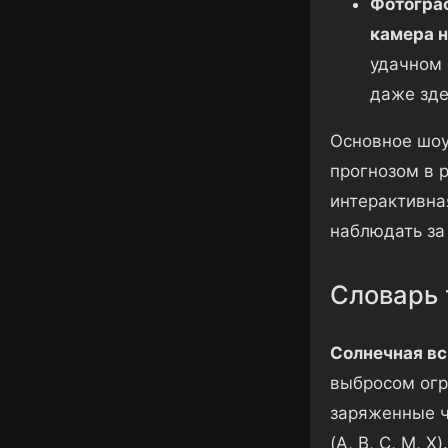
Фотограф
камера н
удачном 
даже зде
Основное шоу
прогнозом в 
интерактивна
наблюдать за
Словарь 
Солнечная в
выбросом огр
заряженные ч
(A, B, C, M, X).