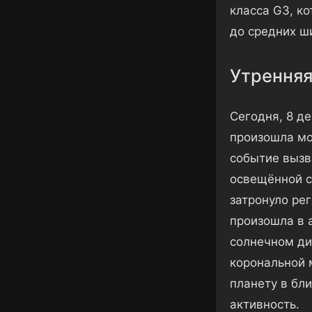
класса G3, к
до средних ш
Утренняя
Сегодня, 8 де
произошла мо
событие вызв
освещённой с
затронуло ре
произошла в 
солнечном ди
корональной 
планету в бл
активность.