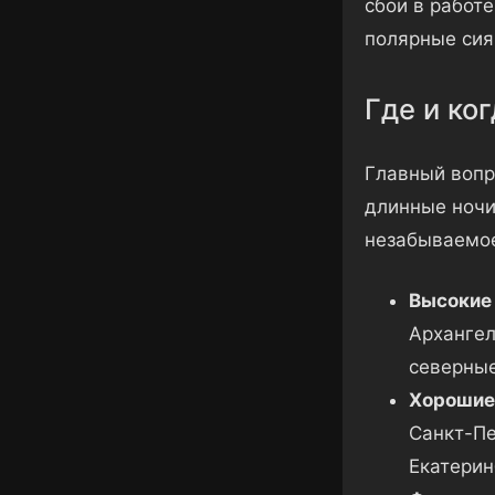
сбои в работ
полярные сия
Где и ко
Главный вопр
длинные ночи
незабываемое
Высокие 
Архангел
северные
Хорошие 
Санкт-Пе
Екатерин