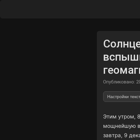
Солнце
вспышк
геомаг
Опубликовано: 2
Настройки текс
Этим утром, 
мощнейшую вс
завтра, 9 де