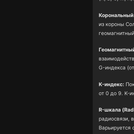
Корональный
из короны Со
геомагнитный
Геомагнитны
взаимодейств
G-индекса (о
K-индекс:
Пок
от 0 до 9. K-
R-шкала (Radi
радиосвязи, 
Варьируется о