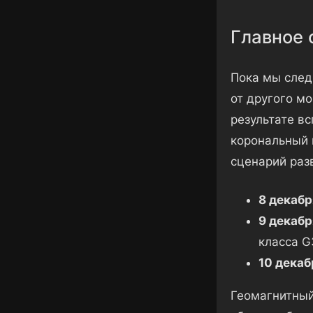
Главное 
Пока мы след
от другого м
результате в
корональный 
сценарий раз
8 декабр
9 декабр
класса G3
10 декаб
Геомагнитный