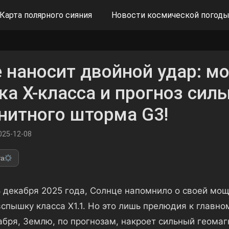
Карта полярного сияния
Новости космической погод
 наносит двойной удар: м
а X-класса и прогноз силь
нитного шторма G3!
025-12-08
та
8 декабря 2025 года, Солнце напомнило о своей мощ
пышку класса X1.1. Но это лишь прелюдия к главно
кабря, Землю, по прогнозам, накроет сильный геома