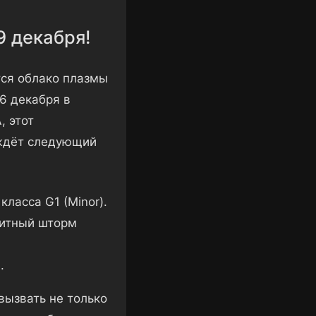
9 декабря!
тся облако плазмы
6 декабря в
, этот
 ждёт следующий
ласса G1 (Minor).
нитный шторм
.
вызвать не только