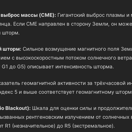
 выброс массы (CME):
Гигантский выброс плазмы и 
лнца. Если CME направлен в сторону Земли, он може
 шторм.
й шторм:
Сильное возмущение магнитного поля Зем
ием с высокоскоростным потоком солнечного ветра
т G1 до G5) описывает интенсивность шторма.
азатель геомагнитной активности за трёхчасовой и
индекс 5 и выше соответствует геомагнитному шторм
o Blackout):
Шкала для оценки силы и продолжител
вызванных рентгеновским излучением от солнечных 
т R1 (незначительное) до R5 (экстремальное).