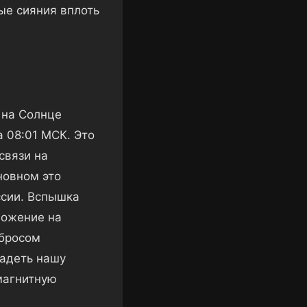
ые сияния вплоть
 на Солнце
 08:01 МСК. Это
связи на
новном это
ссии. Вспышка
ложение на
ыбросом
задеть нашу
магнитную