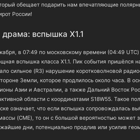
оторый обещает подарить нам впечатляющие полярн
ирот России!
 драма: вспышка X1.1
кабря, в 07:49 по московскому времени (04:49 UTC)
щная вспышка класса X1.1. Пик события пришёлся на
ало сильное (R3) нарушение коротковолновой радио
тороне Земли, которое продлилось около часа. В ос
гионы Азии и Австралии, а также Дальний Восток Ро
активной области с координатами S18W55. Такое по
ске означает, что если вспышка сопровождалась в
массы (CME), то он с большой вероятностью может 
ижайшие дни, потенциально продлив или усилив гео