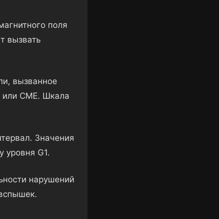
магнитного поля
т вызвать
ли, вызванное
 или CME. Шкала
нтервал. Значения
у уровня G1.
ьности нарушений
вспышек.