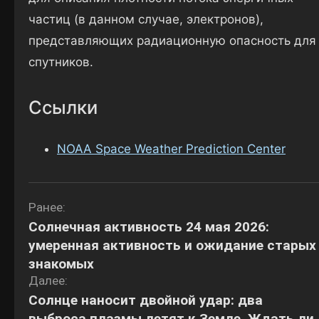
частиц (в данном случае, электронов),
представляющих радиационную опасность для
спутников.
Ссылки
NOAA Space Weather Prediction Center
Навигация
Ранее:
Солнечная активность 24 мая 2026:
по
умеренная активность и ожидание старых
записям
знакомых
Далее:
Солнце наносит двойной удар: два
выброса плазмы летят к Земле. Ждать ли