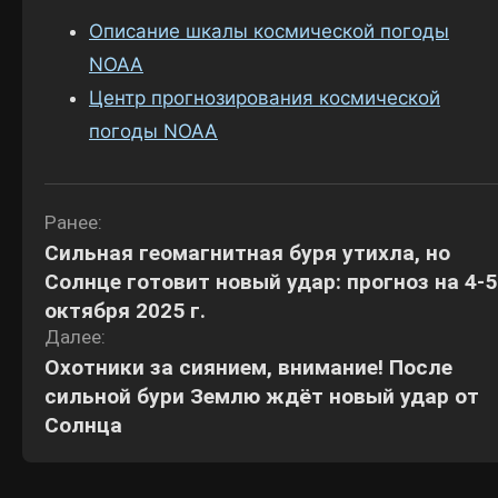
Описание шкалы космической погоды
NOAA
Центр прогнозирования космической
погоды NOAA
Навигация
Ранее:
Сильная геомагнитная буря утихла, но
по
Солнце готовит новый удар: прогноз на 4-5
записям
октября 2025 г.
Далее:
Охотники за сиянием, внимание! После
сильной бури Землю ждёт новый удар от
Солнца