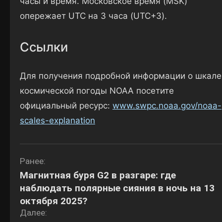
часы и время. Московское время (MSK)
опережает UTC на 3 часа (UTC+3).
Ссылки
Для получения подробной информации о шкале
космической погоды NOAA посетите
официальный ресурс:
www.swpc.noaa.gov/noaa-
scales-explanation
Навигация
Ранее:
Магнитная буря G2 в разгаре: где
по
наблюдать полярные сияния в ночь на 13
записям
октября 2025?
Далее: