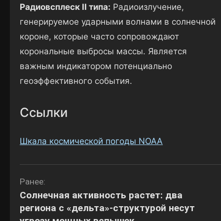
Радиовсплеск II типа:
Радиоизлучение,
генерируемое ударными волнами в солнечной
короне, которые часто сопровождают
корональные выбросы массы. Является
важным индикатором потенциально
геоэффективного события.
Ссылки
Шкала космической погоды NOAA
Навигация
Ранее:
Солнечная активность растет: два
по
региона с «дельта»-структурой несут
записям
угрозу мощных вспышек