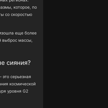
азмы, которое, по
ы со скоростью
оизошла еще более
й выброс массы,
ые сияния?
 это серьезная
ания космической
уря уровня G2