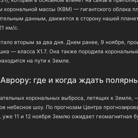
 корональной массы (КВМ) — гигантского облака пл
тельным данным, движется в сторону нашей планет
1 км/с.
стало вторым за два дня. Днем ранее, 9 ноября, пр
ка — класса X1.7. Она также породила корональны
аходится на пути к Земле.
 Аврору: где и когда ждать полярн
ательных корональных выброса, летящих к Земле, —
кое небесное шоу. По прогнозам Центра прогнозиров
 уже 11 и 12 ноября Землю ожидает геомагнитная б