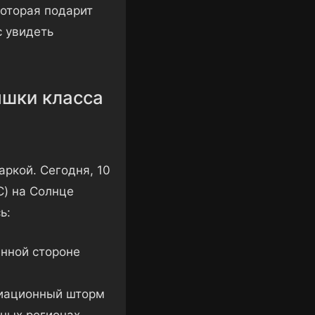
которая подарит
 увидеть
ышки класса
ркой. Сегодня, 10
C) на Солнце
ь:
нной стороне
диационный шторм
рных регионах.