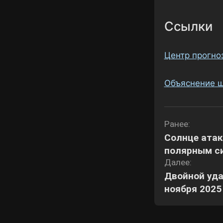
Ссылки
Центр прогно
Объяснение ш
Навигаци
Ранее:
Солнце атак
по
полярным си
записям
Далее:
Двойной уда
ноября 2025