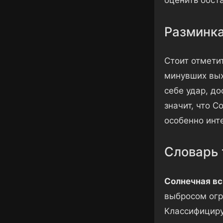
оценить обста
Разминка
Стоит отмети
минувших вых
себе удар, до
значит, что 
особенно инт
Словарь 
Солнечная в
выбросом огр
Классифицирую