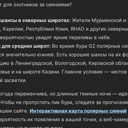
т для охотников за сияниями?
 шансы в северных широтах:
Жители Мурманской и 
, Карелии, Республики Коми, ЯНАО и других северны
вероятностью увидят яркие переливы в небе.
для средних широт:
Во время бури G2 полярные си
ся значительно южнее. Есть хорошие шансы на их ф
цию в Ленинградской, Вологодской, Кировской обла
вье и на широте Казани. Главное условие — чистое 
й засветки.
огода переменчива, но длинные темные ночи — иде
Чтобы не пропустить пик бури, следите за прогнозо
ашем сайте.
Интерактивная карта полярных сияний
ероятность их появления в вашей точке, а веб-каме