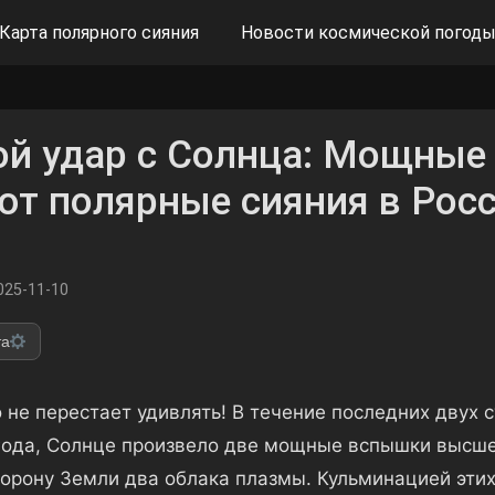
Карта полярного сияния
Новости космической погод
й удар с Солнца: Мощные
т полярные сияния в Росс
025-11-10
та
не перестает удивлять! В течение последних двух су
года, Солнце произвело две мощные вспышки высшег
торону Земли два облака плазмы. Кульминацией этих