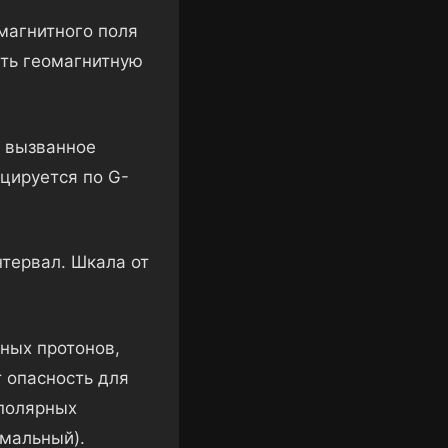
магнитного поля
ать геомагнитную
 вызванное
цируется по G-
нтервал. Шкала от
ных протонов,
 опасность для
 полярных
емальный).