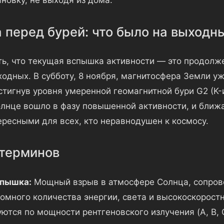
новку, не выходя из дома.
 перед бурей: что было на выходн
ть, что текущая вспышка активности — это продолж
одных. В субботу, 8 ноября, магнитосфера Земли у
стигнув уровня умеренной геомагнитной бури G2 (K-и
Солнце вошло в фазу повышенной активности, и ближ
ересными для всех, кто неравнодушен к космосу.
терминов
спышка:
Мощный взрыв в атмосфере Солнца, сопро
омного количества энергии, света и высокоскоростн
тся по мощности рентгеновского излучения (A, B, C