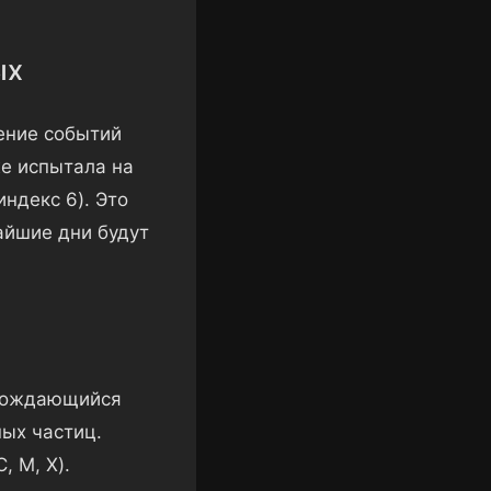
ых
ение событий
же испытала на
ндекс 6). Это
айшие дни будут
вождающийся
ых частиц.
, M, X).