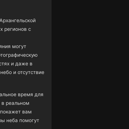
Архангельской
х регионов с
яния могут
отографическую
стях и даже в
небо и отсутствие
альное время для
м в реальном
покажет вам
ры неба помогут