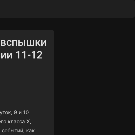
ы
 вспышки
ии 11-12
ток, 9 и 10
о класса X,
 событий, как