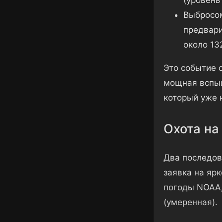
Выбросом
предвари
около 132
Это событие 
мощная вспыш
который уже н
Охота на
Два последов
заявка на яр
погоды NOAA,
(умеренная).