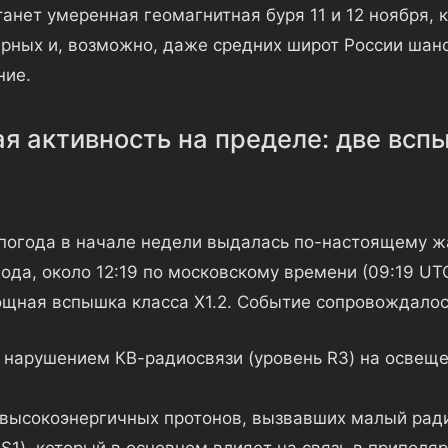
анет умеренная геомагнитная буря 11 и 12 ноября, 
рных и, возможно, даже средних широт России шанс
ние.
я активность на пределе: две всп
погода в начале недели выдалась по-настоящему жа
ода, около 12:19 по московскому времени (09:19 UT
щная вспышка класса X1.2. Событие сопровождалос
нарушением КВ-радиосвязи (уровень R3) на освеще
высокоэнергичных протонов, вызвавших малый ра
 S1), который в основном влияет на связь в приполя