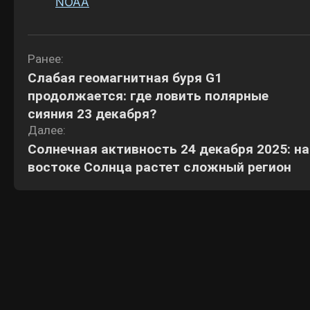
NOAA
Навигация
Ранее:
Слабая геомагнитная буря G1
по
продолжается: где ловить полярные
записям
сияния 23 декабря?
Далее:
Солнечная активность 24 декабря 2025: на
востоке Солнца растет сложный регион