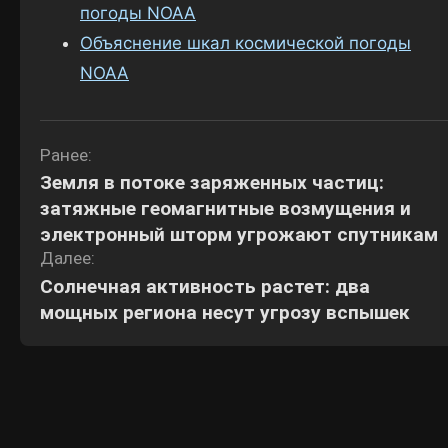
погоды NOAA
Объяснение шкал космической погоды
NOAA
Навигация
Ранее:
Земля в потоке заряженных частиц:
по
затяжные геомагнитные возмущения и
записям
электронный шторм угрожают спутникам
Далее:
Солнечная активность растет: два
мощных региона несут угрозу вспышек