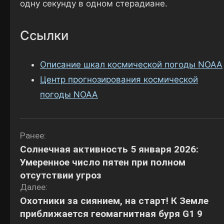
одну секунду в одном стерадиане.
Ссылки
Описание шкал космической погоды NOAA
Центр прогнозирования космической
погоды NOAA
Навигация
Ранее:
Солнечная активность 5 января 2026:
по
Умеренное число пятен при полном
записям
отсутствии угроз
Далее:
Охотники за сиянием, на старт! К Земле
приближается геомагнитная буря G1 9