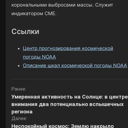
корональными выбросами массы. Служит
индикатором CME.
Ссылки
Центр прогнозирования космической
погоды NOAA
Описание шкал космической погоды NOAA
Навигация
Ранее:
Умеренная активность на Солнце: в центре
по
внимания два потенциально вспышечных
записям
региона
Далее:
Неспокойный космос: Землю накрыло