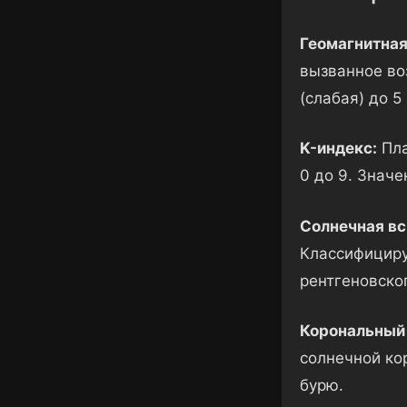
Геомагнитная
вызванное во
(слабая) до 5
K-индекс:
Пла
0 до 9. Значе
Солнечная в
Классифицирую
рентгеновско
Корональный
солнечной ко
бурю.