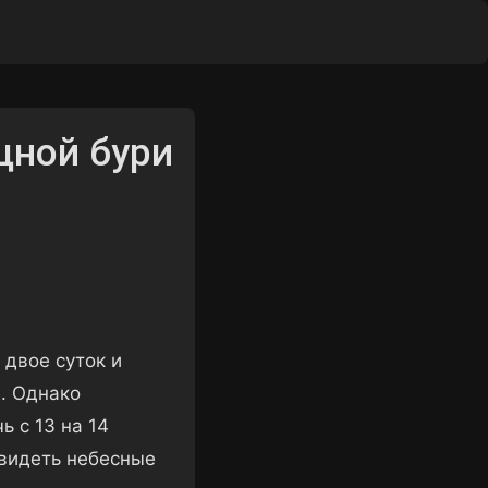
ы
щной бури
двое суток и
. Однако
 с 13 на 14
увидеть небесные