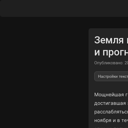
Земля 
и прог
Опубликовано: 2
Настройки текс
Мощнейшая ге
достигавшая 
расслаблятьс
ноября и в т