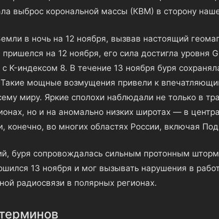
ла выброс корональной массы (КВМ) в сторону наш
Земли в ночь на 12 ноября, вызвав настоящий геома
 пришелся на 12 ноября, его сила достигла уровня 
 с K-индексом 8. В течение 13 ноября буря сохранял
. Такие мощные возмущения привели к впечатляющ
сему миру. Яркие сполохи наблюдали не только в т
ионах, но и на аномально низких широтах — в центра
и, конечно, во многих областях России, включая По
й, буря сопровождалась сильным протонным шторм
ршился 13 ноября и мог вызывать нарушения в работ
ной радиосвязи в полярных регионах.
терминов