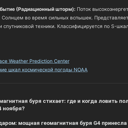
бытие (Радиационный шторм):
Поток высокоэнергет
Солнцем во время сильных вспышек. Представляет
 спутниковой техники. Классифицируется по S-шкале
ce Weather Prediction Center
ние шкал космической погоды NOAA
я
магнитная буря стихает: где и когда ловить по
4 ноября?
даром: мощная геомагнитная буря G4 принесла