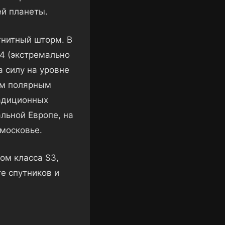
ей планеты.
гнитный шторм. В
G4 (экстремально
а силу на уровне
им полярным
радиционных
льной Европе, на
дмосковье.
ом класса S3,
е спутников и