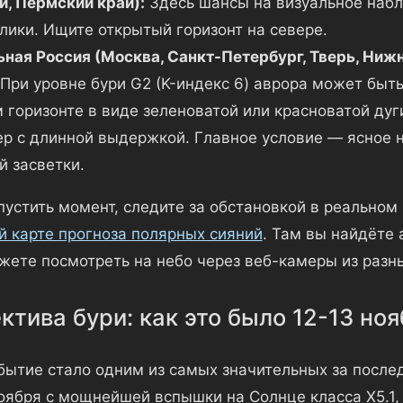
ми, Пермский край):
Здесь шансы на визуальное наб
лики. Ищите открытый горизонт на севере.
ная Россия (Москва, Санкт-Петербург, Тверь, Ниж
При уровне бури G2 (K-индекс 6) аврора может быть
 горизонте в виде зеленоватой или красноватой дуг
р с длинной выдержкой. Главное условие — ясное н
й засветки.
пустить момент, следите за обстановкой в реальном
й карте прогноза полярных сияний
. Там вы найдёте
жете посмотреть на небо через веб-камеры из разны
ктива бури: как это было 12-13 но
ытие стало одним из самых значительных за послед
ноября с мощнейшей вспышки на Солнце класса X5.1,