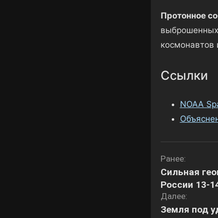
Протонное со
выброшенных 
космонавтов и
Ссылки
NOAA Spa
Объясне
Навигаци
Ранее:
Сильная гео
по
России 13-1
записям
Далее:
Земля под у