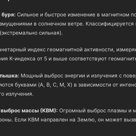
 буря:
Сильное и быстрое изменение в магнитном п
змущениями в солнечном ветре. Классифицируется 
 (экстремально сильная).
нетарный индекс геомагнитной активности, измеря
ния K-индекса от 5 и выше соответствуют геомагнит
спышка:
Мощный выброс энергии и излучения с пове
тся буквами (A, B, C, M, X) в зависимости от интен
го излучения.
 выброс массы (КВМ):
Огромный выброс плазмы и м
роны. Если КВМ направлен на Землю, он может выз