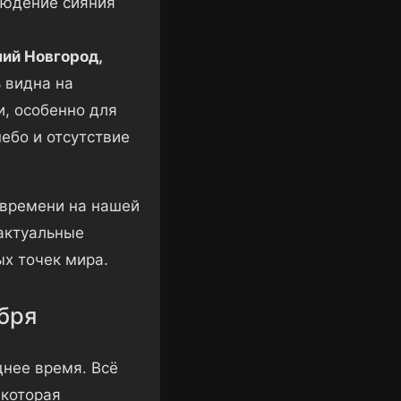
людение сияния
ний Новгород,
 видна на
и, особенно для
ебо и отсутствие
 времени на нашей
 актуальные
х точек мира.
ября
нее время. Всё
 которая