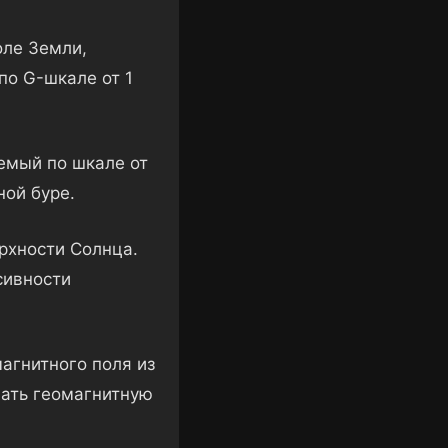
оле Земли,
по G-шкале от 1
емый по шкале от
ной буре.
рхности Солнца.
сивности
агнитного поля из
вать геомагнитную