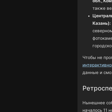
обл., Ко
также ве
Централь
Казань):
северном
фотокаме
городско
Чтобы не про
интерактивно
данные и смо
Ретроспе
Нынешнее соб
началось 11 