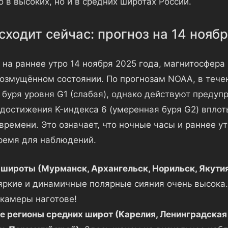
о в высоких, но и в средних широтах России.
сходит сейчас: прогноз на 14 нояб
 на раннее утро 14 ноября 2025 года, магнитосфера
возмущённом состоянии. По прогнозам NOAA, в тече
 буря уровня G1 (слабая), однако действуют предуп
достижения K-индекса 6 (умеренная буря G2) вплоть
времени. Это означает, что ночные часы и раннее у
ремя для наблюдений.
широты (Мурманск, Архангельск, Норильск, Якутия
яркие и динамичные полярные сияния очень высока.
камеры наготове!
 регионы средних широт (Карелия, Ленинградская 