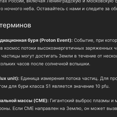
тах России, включая Ленинградскую и Московскую о
о ночного неба. Оставайтесь с нами и следите за о
терминов
диационная буря (Proton Event):
Событие, при кото
в космос потоки высокоэнергетичных заряженных ч
 частицы могут достигать Земли в течение от неско
кольких часов после солнечной вспышки.
lux unit):
Единица измерения потока частиц. Для про
ом для бури класса S1 является значение 10 pfu.
альной массы (CME):
Гигантский выброс плазмы и м
роны. Если CME направлен на Землю, он может выз