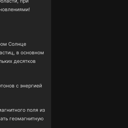
бласти, при
бновлениями!
ром Солнце
астиц, в основном
льких десятков
тонов с энергией
агнитного поля из
вать геомагнитную