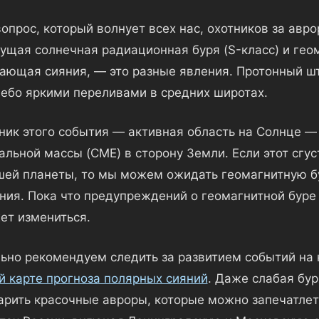
опрос, который волнует всех нас, охотников за авр
кущая солнечная радиационная буря (S-класс) и гео
вающая сияния, — это разные явления. Протонный ш
небо яркими переливами в средних широтах.
ник этого события — активная область на Солнце —
альной массы (CME) в сторону Земли. Если этот сгу
шей планеты, то мы можем ожидать геомагнитную бу
ния. Пока что предупреждений о геомагнитной буре 
ет измениться.
ьно рекомендуем следить за развитием событий на
й карте прогноза полярных сияний
. Даже слабая бур
арить красочные авроры, которые можно запечатлет