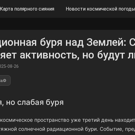
Карта полярного сияния
Новости космической погод
ионная буря над Землей: 
яет активность, но будут л
025-08-26
та
⚙️
, но слабая буря
космическое пространство уже третий день находи
атяжной солнечной радиационной бури. Событие, пр