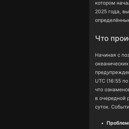
котором начал
2025 года, в
определённые
Что прои
Начиная с по
океанических
предупрежден
UTC (16:55 п
что ознамено
в очередной 
суток. Событи
Проблем