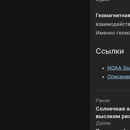
Геомагнитная
взаимодейств
Именно геома
Ссылки
NOAA Spa
Описани
Навигаци
Ранее:
Солнечная а
по
высоким ри
записям
Далее: