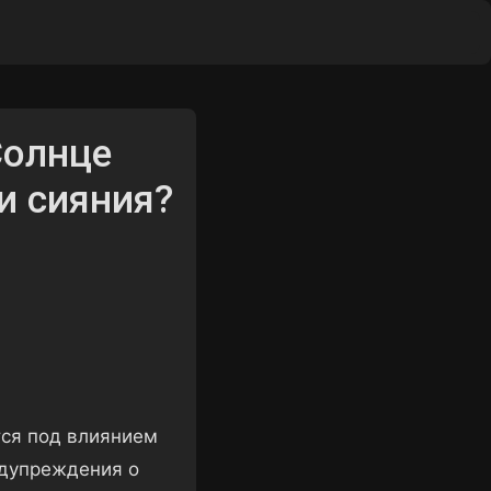
ы
Солнце
и сияния?
тся под влиянием
едупреждения о