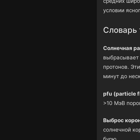
средних широ
условии ясног
Словарь 
Солнечная ра
выбрасывает 
протонов. Эти
минут до нес
pfu (particle f
>10 МэВ порог
Выброс корон
солнечной ко
бурю.