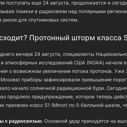
и поступать еще 24 августа, продолжается и сегодн
ызывая помехи в радиосвязи над полярными региона
 риски для спутниковых систем.
сходит? Протонный шторм класса 
зднего вечера 24 августа, специалисты Национальн
 и атмосферных исследований США (NOAA) начали в
ия о возможном увеличении потока протонов. Уже 2
о Москве) приборы зафиксировали превышение порог
вало начало солнечной радиационной бури. Сегодня
раз продлило предупреждение, которое теперь дейс
ю присвоен класс S1 (Minor) по 5-балльной шкале, ч
ы с радиосвязью:
Основной удар приходится на выс