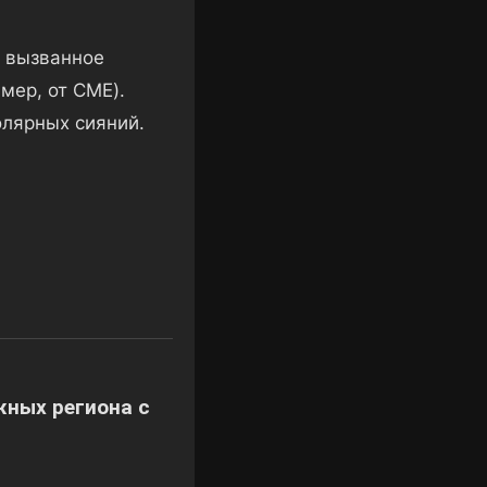
 вызванное
мер, от CME).
олярных сияний.
жных региона с