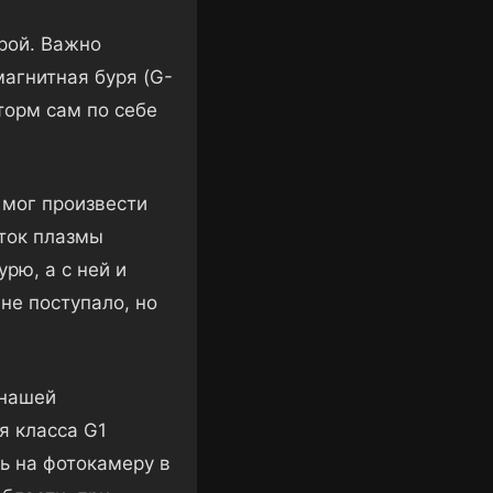
орой. Важно
магнитная буря (G-
торм сам по себе
 мог произвести
сток плазмы
рю, а с ней и
не поступало, но
 нашей
я класса G1
ь на фотокамеру в