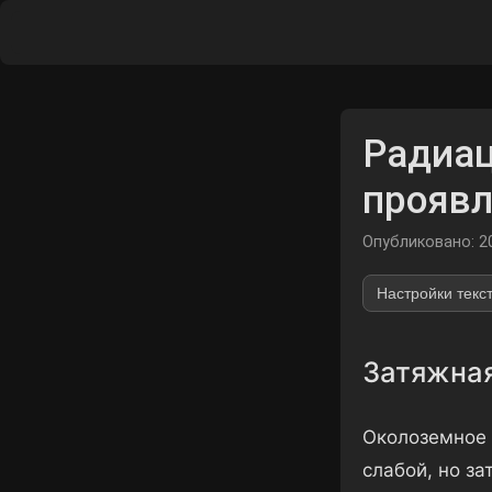
Радиац
проявл
Опубликовано: 2
Настройки текс
Затяжная
Околоземное 
слабой, но з