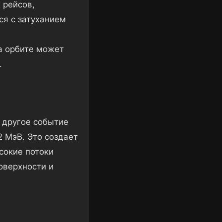
 рейсов,
ся с затуханием
а орбите может
.
 другое событие
2 МэВ. Это создает
сокие потоки
оверхности и