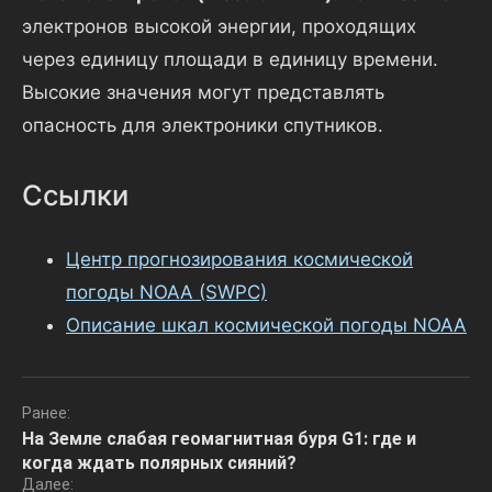
электронов высокой энергии, проходящих
через единицу площади в единицу времени.
Высокие значения могут представлять
опасность для электроники спутников.
Ссылки
Центр прогнозирования космической
погоды NOAA (SWPC)
Описание шкал космической погоды NOAA
Навигация
Ранее:
На Земле слабая геомагнитная буря G1: где и
по
когда ждать полярных сияний?
записям
Далее: