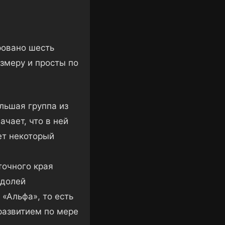
ровано шесть
азмеру и просты по
льшая группа из
ачает, что в ней
ет некоторый
точного края
 долей
«Альфа», то есть
 развитием по мере