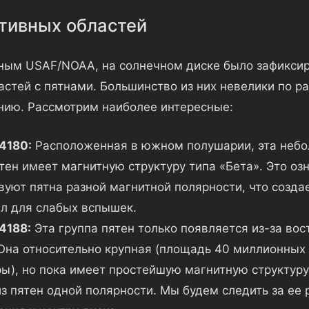
тивных областей
ным USAF/NOAA, на солнечном диске было зафикси
астей с пятнами. Большинство из них невелики по р
нию. Рассмотрим наиболее интересные:
4180:
Расположенная в южном полушарии, эта небо
тен имеет магнитную структуру типа «Бета». Это озн
вуют пятна разной магнитной полярности, что созда
л для слабых вспышек.
4188:
Эта группа пятен только появляется из-за вос
Она относительно крупная (площадь 40 миллионных
ы), но пока имеет простейшую магнитную структуру 
из пятен одной полярности. Мы будем следить за ее