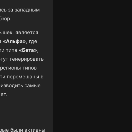
ись за западным
бзор.
ышек, является
па
«Альфа»
, где
ти типа
«Бета»
,
огут генерировать
регионы типов
сти перемешаны в
оизводить самые
ет.
орые были активны