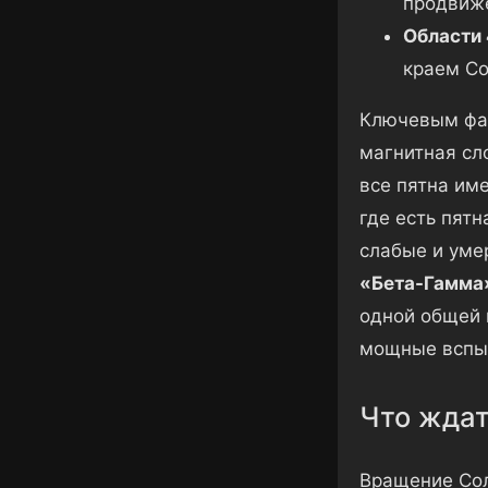
продвиже
Области 
краем Со
Ключевым фак
магнитная сл
все пятна им
где есть пят
слабые и уме
«Бета-Гамма
одной общей 
мощные вспыш
Что ждат
Вращение Сол