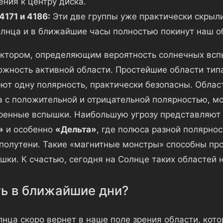
ния к центру диска.
4171 и 4186:
Эти две группы уже практически скрыл
лнца и в ближайшие часы полностью покинут наш о
тором, определяющим вероятность солнечных всп
ожность активной области. Простейшие области ти
еют одну полярность, практически безопасны. Облас
на с положительной и отрицательной полярностью, м
ренные вспышки. Наибольшую угрозу представляют 
»
и особенно
«Дельта»
, где полюса разной полярно
полутени. Такие «магнитные монстры» способны пр
ки. К счастью, сегодня на Солнце таких областей н
ь в ближайшие дни?
нца скоро вернет в наше поле зрения области, кот