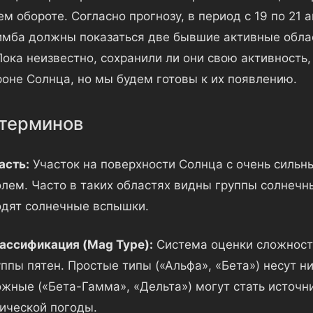
 обороте. Согласно прогнозу, в период с 19 по 21 а
имба должны показаться две бывшие активные обла
Пока неизвестно, сохранили ли они свою активность,
роне Солнца, но мы будем готовы к их появлению.
терминов
асть:
Участок на поверхности Солнца с очень силь
лем. Часто в таких областях видны группы солнечны
одят солнечные вспышки.
ассификация (Mag Type):
Система оценки сложност
ппы пятен. Простые типы («Альфа», «Бета») несут ни
ожные («Бета-Гамма», «Дельта») могут стать источ
ической погоды.