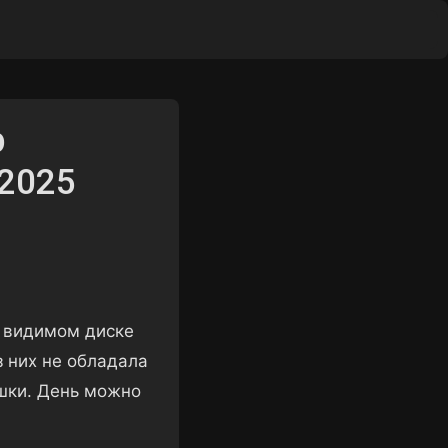
ы
р
 2025
а видимом диске
з них не обладала
шки. День можно