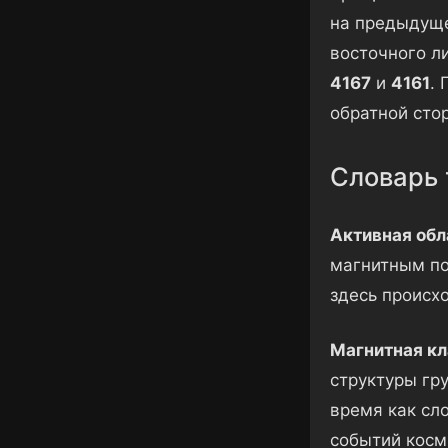
на предыдущем
восточного л
4167
и
4161
. 
обратной сто
Словарь 
Активная обл
магнитным по
здесь происх
Магнитная кл
структуры гру
время как сл
событий косм