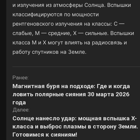
и излучения из атмосферы Солнца. Вспышки
классифицируются по мощности
рентгеновского излучения на классы: C —
слабые, M — средние, X — сильные. Вспышки
класса M и X могут влиять на радиосвязь и
работу спутников на Земле.
Навигация
Ранее:
Магнитная буря на подходе: Где и когда
по
ловить полярные сияния 30 марта 2026
записям
года
Далее:
Солнце нанесло удар: мощная вспышка X-
класса и выброс плазмы в сторону Земли.
Готовимся к сияниям!