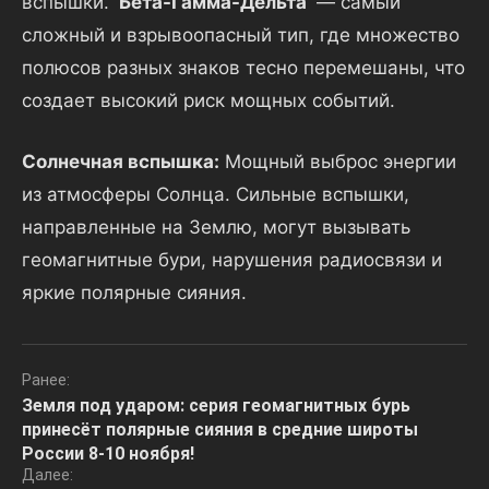
вспышки.
‘Бета-Гамма-Дельта’
— самый
сложный и взрывоопасный тип, где множество
полюсов разных знаков тесно перемешаны, что
создает высокий риск мощных событий.
Солнечная вспышка:
Мощный выброс энергии
из атмосферы Солнца. Сильные вспышки,
направленные на Землю, могут вызывать
геомагнитные бури, нарушения радиосвязи и
яркие полярные сияния.
Навигация
Ранее:
Земля под ударом: серия геомагнитных бурь
по
принесёт полярные сияния в средние широты
записям
России 8-10 ноября!
Далее: