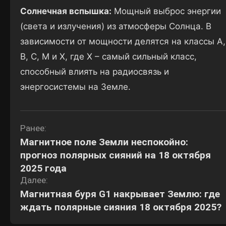
Солнечная вспышка:
Мощный выброс энергии
(света и излучения) из атмосферы Солнца. В
зависимости от мощности делятся на классы A,
B, C, M и X, где X – самый сильный класс,
способный влиять на радиосвязь и
энергосистемы на Земле.
Навигация
Ранее:
Магнитное поле Земли неспокойно:
по
прогноз полярных сияний на 18 октября
записям
2025 года
Далее:
Магнитная буря G1 накрывает Землю: где
ждать полярные сияния 18 октября 2025?