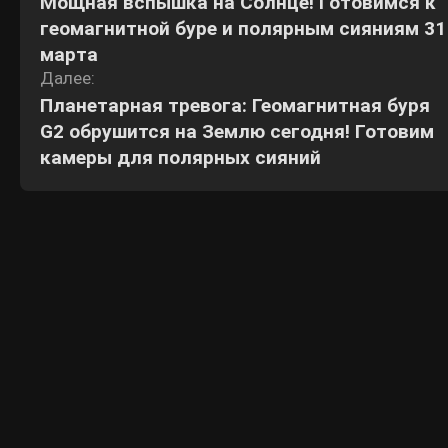
Мощная вспышка на Солнце! Готовимся к
по
геомагнитной буре и полярным сияниям 31
записям
марта
Далее:
Планетарная тревога: Геомагнитная буря
G2 обрушится на Землю сегодня! Готовим
камеры для полярных сияний