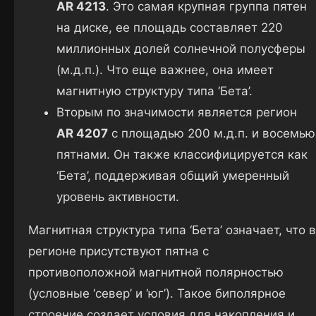
AR 4213
. Это самая крупная группа пятен
на диске, ее площадь составляет 220
миллионных долей солнечной полусферы
(м.д.п.). Что еще важнее, она имеет
магнитную структуру типа ‘Бета’.
Вторым по значимости является регион
AR 4207
с площадью 200 м.д.п. и восемью
пятнами. Он также классифицируется как
‘Бета’, поддерживая общий умеренный
уровень активности.
Магнитная структура типа ‘Бета’ означает, что в
регионе присутствуют пятна с
противоположной магнитной полярностью
(условные ‘север’ и ‘юг’). Такое биполярное
строение создает условия для накопления и