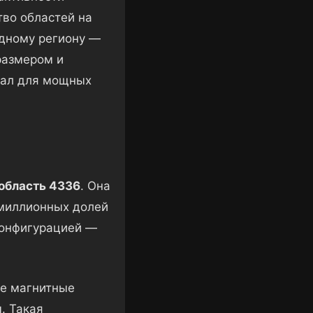
во областей на
одному региону —
размером и
иал для мощных
область 4336
. Она
 миллионных долей
конфигурацией —
де магнитные
. Такая