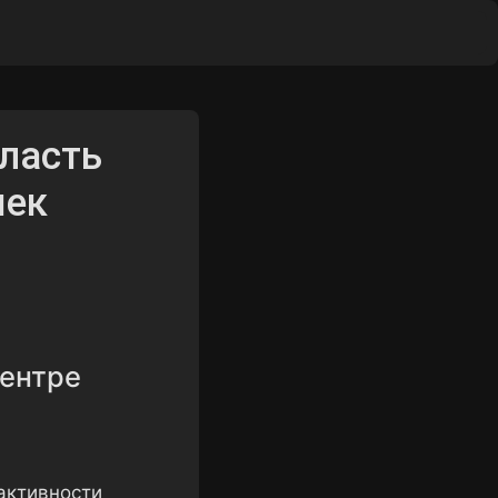
ы
бласть
шек
центре
активности