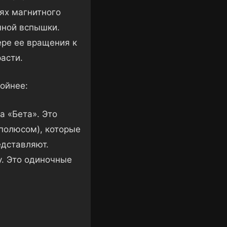
ях магнитного
чной вспышки.
ере ее вращения к
асти.
ойнее:
 «Бета». Это
полюсом), которые
едставляют.
у. Это одиночные