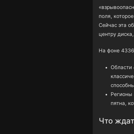
«взрывоопасн
поля, которо
Сейчас эта об
центру диска
На фоне 4336
Области
классиче
способны
Регионы
пятна, к
Что ждат