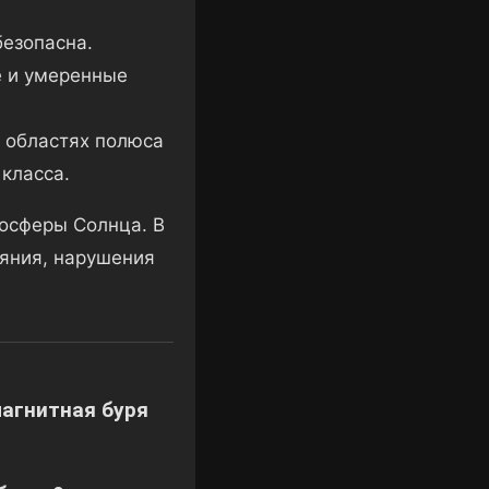
безопасна.
е и умеренные
х областях полюса
класса.
осферы Солнца. В
яния, нарушения
магнитная буря