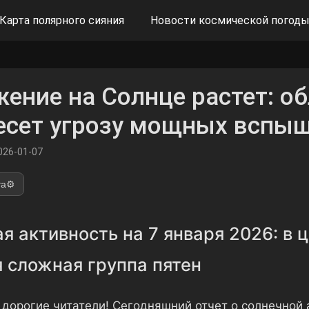
Карта полярного сияния
Новости космической погод
ение на Солнце растет: о
есет угрозу мощных вспы
026-01-07
та
⚙️
я активность на 7 января 2026: в 
 сложная группа пятен
 дорогие читатели! Сегодняшний отчет о солнечной 