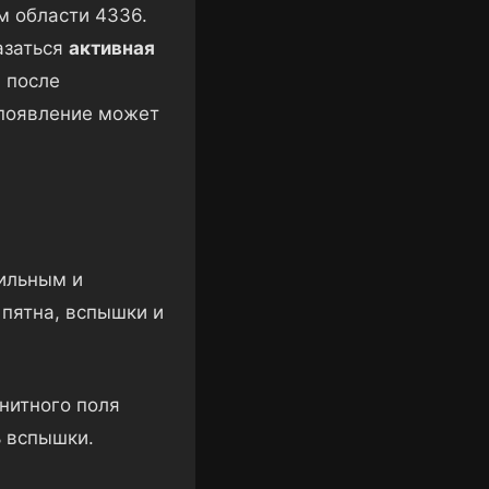
м области 4336.
азаться
активная
я после
 появление может
ильным и
пятна, вспышки и
нитного поля
ь вспышки.