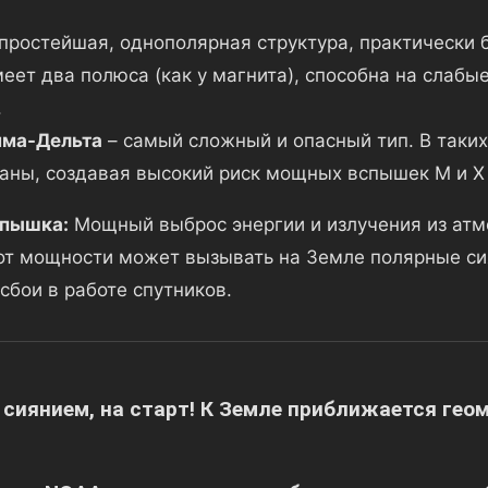
простейшая, однополярная структура, практически 
еет два полюса (как у магнита), способна на слабы
.
мма-Дельта
– самый сложный и опасный тип. В таки
ны, создавая высокий риск мощных вспышек M и X 
спышка:
Мощный выброс энергии и излучения из атм
от мощности может вызывать на Земле полярные си
сбои в работе спутников.
я
 сиянием, на старт! К Земле приближается гео