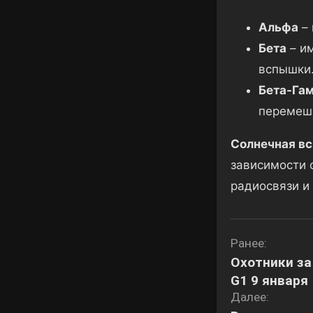
Альфа
– 
Бета
– им
вспышки
Бета-Га
перемеша
Солнечная в
зависимости 
радиосвязи и 
Навигаци
Ранее:
Охотники за
по
G1 9 января
записям
Далее: